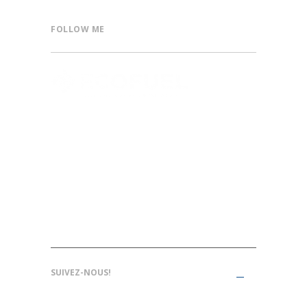
FOLLOW ME
1000, rue Sherbrooke O., bureau 1610,
Montréal, Qc, H3A 3G4, Canada
514-409-2173
info@ecofuelaccelerate.com
SUIVEZ-NOUS!